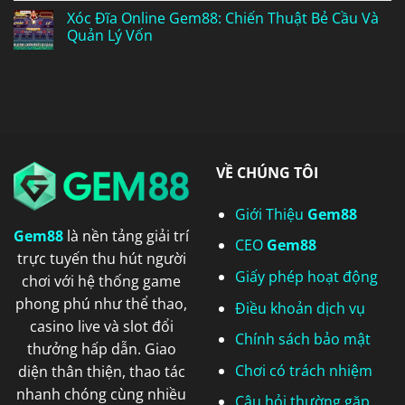
Xóc Đĩa Online Gem88: Chiến Thuật Bẻ Cầu Và
Quản Lý Vốn
VỀ CHÚNG TÔI
Giới Thiệu
Gem88
Gem88
là nền tảng giải trí
CEO
Gem88
trực tuyến thu hút người
Giấy phép hoạt động
chơi với hệ thống game
phong phú như thể thao,
Điều khoản dịch vụ
casino live và slot đổi
Chính sách bảo mật
thưởng hấp dẫn. Giao
Chơi có trách nhiệm
diện thân thiện, thao tác
nhanh chóng cùng nhiều
Câu hỏi thường gặp