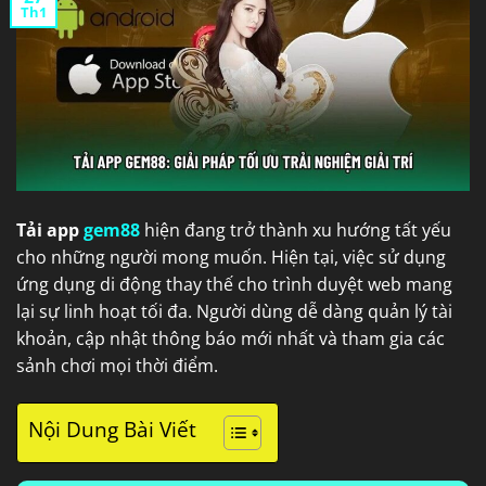
Th1
Tải app
gem88
hiện đang trở thành xu hướng tất yếu
cho những người mong muốn. Hiện tại, việc sử dụng
ứng dụng di động thay thế cho trình duyệt web mang
lại sự linh hoạt tối đa. Người dùng dễ dàng quản lý tài
khoản, cập nhật thông báo mới nhất và tham gia các
sảnh chơi mọi thời điểm.
Nội Dung Bài Viết