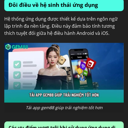
Đôi điều về hệ sinh thái ứng dụng
Hệ thống ứng dụng được thiết kế dựa trên ngôn ngữ
lập trình đa nền tảng. Điều này đảm bảo tính tương
thích tuyệt đối giữa hệ điều hành Android và iOS.
Tải app gem88 giúp trải nghiệm tốt hơn
Các ưu điểm vượt trội khi sử dụng ứng dụng di