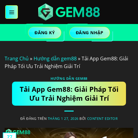
Chuyển
đến
nội
dung
ĐĂNG KÝ
ĐĂNG NHẬP
Trang Chủ
»
Hướng dẫn gem88
»
Tải App Gem88: Giải
Pháp Tối Ưu Trải Nghiệm Giải Trí
HƯỚNG DẪN GEM88
Tải App Gem88: Giải Pháp Tối
Ưu Trải Nghiệm Giải Trí
ĐÃ ĐĂNG TRÊN
THÁNG 1 27, 2026
BỞI
CONTENT EDITOR
27