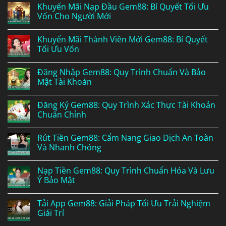
Khuyến Mãi Nạp Đầu Gem88: Bí Quyết Tối Ưu
Vốn Cho Người Mới
Khuyến Mãi Thành Viên Mới Gem88: Bí Quyết
Tối Ưu Vốn
Đăng Nhập Gem88: Quy Trình Chuẩn Và Bảo
Mật Tài Khoản
Đăng Ký Gem88: Quy Trình Xác Thực Tài Khoản
Chuẩn Chỉnh
Rút Tiền Gem88: Cẩm Nang Giao Dịch An Toàn
Và Nhanh Chóng
Nạp Tiền Gem88: Quy Trình Chuẩn Hóa Và Lưu
Ý Bảo Mật
Tải App Gem88: Giải Pháp Tối Ưu Trải Nghiệm
Giải Trí