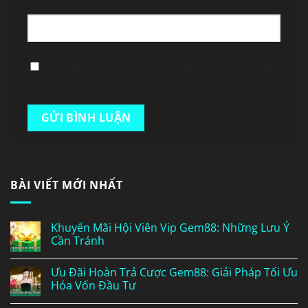
Trang web
Lưu tên của tôi, email, và trang web trong trình
duyệt này cho lần bình luận kế tiếp của tôi.
BÀI VIẾT MỚI NHẤT
Khuyến Mãi Hội Viên Vip Gem88: Những Lưu Ý
Cần Tránh
Ưu Đãi Hoàn Trả Cược Gem88: Giải Pháp Tối Ưu
Hóa Vốn Đầu Tư