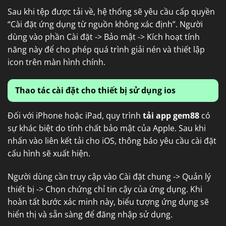
Sau khi tệp được tải về, hệ thống sẽ yêu cầu cấp quyền
“Cài đặt ứng dụng từ nguồn không xác định”. Người
dùng vào phần Cài đặt -> Bảo mật -> Kích hoạt tính
năng này để cho phép quá trình giải nén và thiết lập
icon trên màn hình chính.
Thao tác cài đặt cho thiết bị sử dụng ios
Đối với iPhone hoặc iPad, quy trình
tải app gem88
có
sự khác biệt do tính chất bảo mật của Apple. Sau khi
nhấn vào liên kết tải cho iOS, thông báo yêu cầu cài đặt
cấu hình sẽ xuất hiện.
Người dùng cần truy cập vào Cài đặt chung -> Quản lý
thiết bị -> Chọn chứng chỉ tin cậy của ứng dụng. Khi
hoàn tất bước xác minh này, biểu tượng ứng dụng sẽ
hiển thị và sẵn sàng để đăng nhập sử dụng.