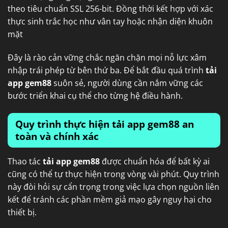
theo tiêu chuẩn SSL 256-bit. Đồng thời kết hợp với xác
thực sinh trắc học như vân tay hoặc nhận diện khuôn
mặt
Đây là rào cản vững chắc ngăn chặn mọi nỗ lực xâm
nhập trái phép từ bên thứ ba. Để bắt đầu quá trình
tải
app gem88
suôn sẻ, người dùng cần nắm vững các
bước triển khai cụ thể cho từng hệ điều hành.
Quy trình thực hiện tải app gem88 an
toàn và chính xác
Thao tác
tải app gem88
được chuẩn hóa để bất kỳ ai
cũng có thể tự thực hiện trong vòng vài phút. Quy trình
này đòi hỏi sự cẩn trọng trong việc lựa chọn nguồn liên
kết để tránh các phần mềm giả mạo gây nguy hại cho
thiết bị.