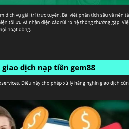
 dịch vụ giải trí trực tuyến. Bài viết phân tích sâu về nền t
iện tối ưu và nhận diện các rủi ro hệ thống thường gặp. Việ
 mọi hoạt động.
 giao dịch nạp tiền gem88
services. Điều này cho phép xử lý hàng nghìn giao dịch cùn