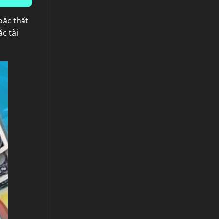
oặc thất
c tài