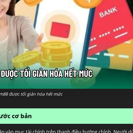
m88 được tối giản hóa hết mức
ước cơ bản
cập vào mục tài chính trên thanh điều hướng chính. Người d