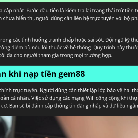
cập nhật. Bước đầu tiên là kiểm tra lại trạng thái trừ tiền 
 chưa hiển thị, người dùng cần liên hệ trực tuyến với bộ p
rong các tình huống tranh chấp hoặc sai sót. Đội ngũ kỹ th
 cộng điểm bù nếu lỗi thuộc về hệ thống. Quy trình này thư
tối đa cho người tham gia trong mọi trường hợp.
n khi nạp tiền gem88
chính trực tuyến. Người dùng cần thiết lập lớp bảo vệ hai th
khoản cá nhân. Việc sử dụng các mạng Wifi công cộng khi thự
 cơ. Bạn sẽ bị đánh cắp thông tin đăng nhập và dữ liệu ngâ