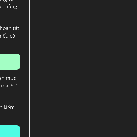
ặc thông
 hoàn tất
 nếu có
hạn mức
t mã. Sự
ên kiểm