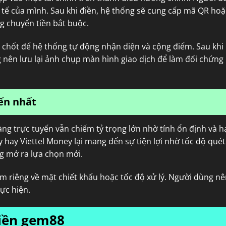
tế của mình. Sau khi điền, hệ thống sẽ cung cấp mã QR ho
g chuyển tiền bắt buộc.
n chốt để hệ thống tự động nhận diện và cộng điểm. Sau khi
g nên lưu lại ảnh chụp màn hình giao dịch để làm đối chứng
ến nhất
ng trực tuyến vẫn chiếm tỷ trọng lớn nhờ tính ổn định và 
 hay Viettel Money lại mang đến sự tiện lợi nhờ tốc độ qué
g mở ra lựa chọn mới.
 riêng về mặt chiết khấu hoặc tốc độ xử lý. Người dùng n
ực hiện.
tiền gem88