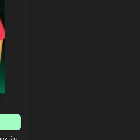
ùng cần