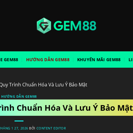
E GEM88
HƯỚNG DẪN GEM88
KHUYẾN MÃI GEM88
L
Quy Trình Chuẩn Hóa Và Lưu Ý Bảo Mật
HƯỚNG DẪN GEM88
rình Chuẩn Hóa Và Lưu Ý Bảo Mật
THÁNG 1 27, 2026
BỞI
CONTENT EDITOR