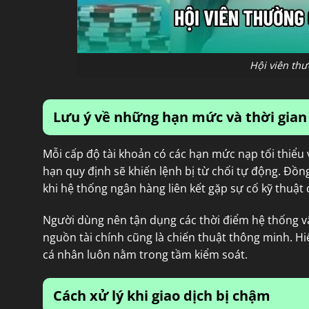
Hội viên thư
Lưu ý về những hạn mức và thời gian 
Mỗi cấp độ tài khoản có các hạn mức nạp tối thiểu 
hạn quy định sẽ khiến lệnh bị từ chối tự động. Đồng 
khi hệ thống ngân hàng liên kết gặp sự cố kỹ thuật 
Người dùng nên tận dụng các thời điểm hệ thống vận
nguồn tài chính cũng là chiến thuật thông minh. Hiể
cá nhân luôn nằm trong tầm kiểm soát.
Cách xử lý khi giao dịch bị chậm