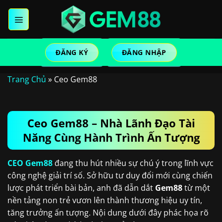
Chuyển
đến
nội
dung
ĐĂNG KÝ
ĐĂNG NHẬP
Trang Chủ
»
Ceo Gem88
Ceo Gem88 – Nhà Lãnh Đạo Tài
Năng Cùng Hành Trình Ấn Tượng
CEO Gem88
đang thu hút nhiều sự chú ý trong lĩnh vực
công nghệ giải trí số. Sở hữu tư duy đổi mới cùng chiến
lược phát triển bài bản, anh đã dẫn dắt
Gem88
từ một
nền tảng non trẻ vươn lên thành thương hiệu uy tín,
tăng trưởng ấn tượng. Nội dung dưới đây phác họa rõ